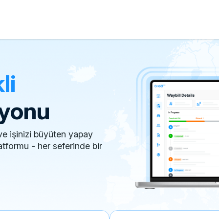
li
syonu
ve işinizi büyüten yapay
atformu - her seferinde bir