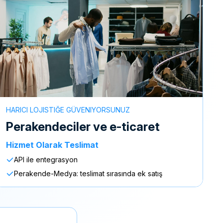
HARICI LOJISTIĞE GÜVENIYORSUNUZ
perakendeciler ve e-ticaret
Hizmet Olarak Teslimat
API ile entegrasyon
Perakende-Medya: teslimat sırasında ek satış