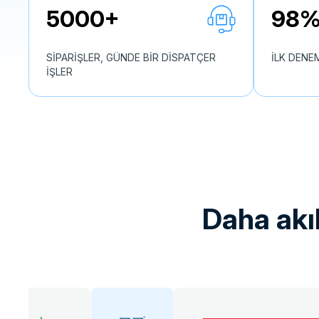
5000+
98
SİPARİŞLER, GÜNDE BİR DİSPATÇER
İLK DENE
İŞLER
daha akı